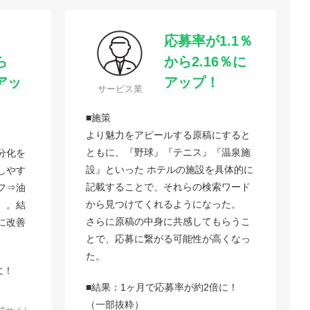
応募率が1.1％
ら
から2.16％に
にアッ
アップ！
サービス業
■施策
より魅力をアピールする原稿にすると
ともに、『野球』『テニス』『温泉施
分化を
設』といった ホテルの施設を具体的に
しやす
記載することで、それらの検索ワード
フ⇒油
から見つけてくれるようになった。
）。結
さらに原稿の中身に共感してもらうこ
に改善
とで、応募に繋がる可能性が高くなっ
た。
に！
■結果：1ヶ月で応募率が約2倍に！
（一部抜粋）