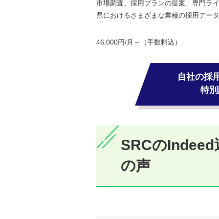
市場調査、採用プランの提案、専門ラ
県におけるさまざまな業種の採用デー
46,000円/月～（手数料込）
自社の採用
特別
SRCのInd
の声