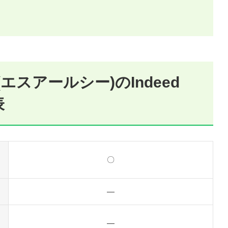
(エスアールシー)のIndeed
表
〇
―
―