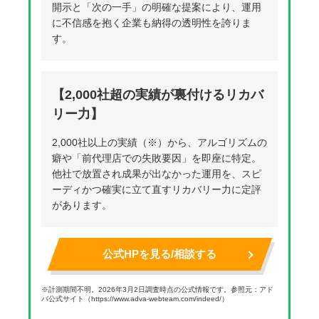
開示と「次の一手」の明確な提案により、運用
に不信感を抱く企業も納得の透明性を誇りま
す。
【2,000社超の実績が裏付けるリカバ
リー力】
2,000社以上の実績（※）から、アルゴリズムの
癖や「前代理店での失敗要因」を即座に特定。
他社で放置され成果が出なかった運用を、スピ
ーディかつ確実に立て直すリカバリー力に定評
があります。
公式HPを見る/相談する
※計測期間不明。2026年3月2日調査時点の公式情報です。参照元：アド
バ公式サイト（
https://www.adva-webteam.com/indeed/
）