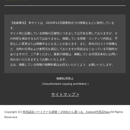
【免責事項】
本サイトは、2020年12月調査時点での情報をもとに制作していま
す。
サイト内に記載している情報の正確性につきましては万全を期しておりますが、そ
の内容を保証するものではありません。掲載している情報・コンテンツ内容は、予
告なしに変更または掲載中止となることがあります。また、各社の口コミや画像な
ど、当時の引用および参照元を表記しておりますが現在はなくなっている可能性が
ありますので、ご了承ください。最新の情報は、掲載している代理店各社にお問い
合わせいただきますようお願いいたします。
なお、掲載している情報の無断転載はお控えいただくよう、お願いいたします。
無断転用禁止
（Unauthorized copying prohibited.）
サイトマップ >
Copyright (C)
特別認定パートナーを調査！158社から選べる、Indeed代理店Navi
All Rights
Reserved.