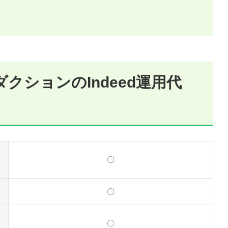
クションのIndeed運用代
〇
〇
〇