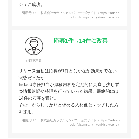
シュに成功。
引用元URL：株式会社カラフルカンパニー公式サイト（https://indeed-
colorfulcompany.mystrikingly.com/）
応募1件→14件に改善
旅館事業者
リリース当初は応募が1件となかなか効果がでない
状態だったが、
Indeed専任担当が原稿内容を定期的に見直し少しず
つ情報追記や整理を行っていった結果、最終的には
14件の応募を獲得。
その中からしっかりと求める人材像とマッチした方
を採用。
引用元URL：株式会社カラフルカンパニー公式サイト（https://indeed-
colorfulcompany.mystrikingly.com/）