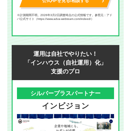
公式HPを見る/相談する
※計測期間不明。2026年3月2日調査時点の公式情報です。参照元：アド
バ公式サイト（
https://www.adva-webteam.com/indeed/
）
運用は自社でやりたい！
「インハウス（自社運用）化」
支援のプロ
シルバープラスパートナー
インビジョン