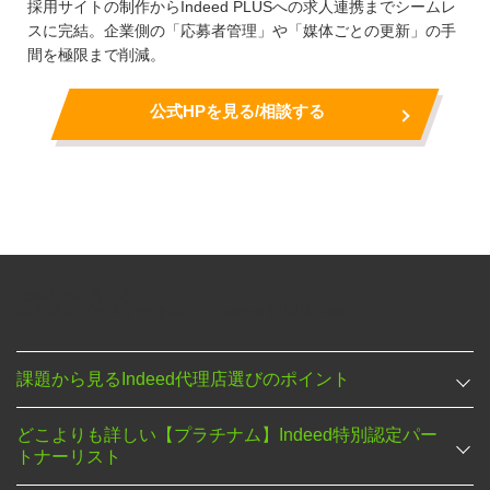
採用サイトの制作からIndeed PLUSへの求人連携までシームレ
スに完結。企業側の「応募者管理」や「媒体ごとの更新」の手
間を極限まで削減。
公式HPを見る/相談する
158社
から選べる
特別認定パートナーを調査！
Indeed 代理店 Navi
課題から見るIndeed代理店選びのポイント
どこよりも詳しい【プラチナム】Indeed特別認定パー
トナーリスト