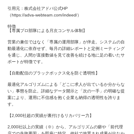
引用元：株式会社アドバ公式HP
（https://adva-webteam.com/indeed/）
特徴
【専属プロ部隊による月次コンサル体制】
営業の兼任ではなく「専属の運用部隊」が伴走。システムの自
動最適化に依存せず、毎月の詳細レポートと定例ミーティング
を通じ、人間が直接数値を見て改善を続ける地に足の着いたサ
ポートが特徴です。
【自動配信のブラックボックス化を防ぐ透明性】
最適化アルゴリズムによる「どこに求人が出ているか分からな
い」事態を防止。詳細なデータ開示と「次の一手」の明確な提
案により、運用に不信感を抱く企業も納得の透明性を誇りま
す。
【2,000社超の実績が裏付けるリカバリー力】
2,000社以上の実績（※）から、アルゴリズムの癖や「前代理
店での失敗要因」を即座に特定。他社で放置され成果が出なか