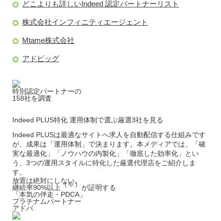
どこよりも詳しいIndeed 認定パートナーリスト
株式会社インフィニティエージェント
Mtame株式会社
アドビッグ
特別認定パートナーの
158
社を調査
Indeed PLUS特化
運用体制で選ぶ厳選
3
社を見る
Indeed PLUSは最適なサイトへ求人を自動配信する仕組みです
が、成果は「運用体制」で決まります。本メディアでは、「確
実な最適化」「ノウハウの内製化」「徹底した効率化」とい
う、3つの運用スタイルに特化した厳選代理店をご紹介しま
す。
放置は絶対にしない。
（※）
継続率90%以上
が証明する
「本気の伴走・PDCA」
プラチナムパートナー
アドバ