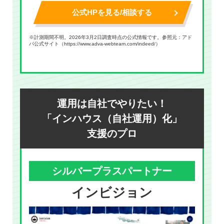
公式HPを見る/相談する
※計測期間不明。2026年3月2日調査時点の公式情報です。参照元：アド
バ公式サイト（
https://www.adva-webteam.com/indeed/
）
運用は自社でやりたい！
「インハウス（自社運用）化」
支援のプロ
シルバープラスパートナー
インビジョン