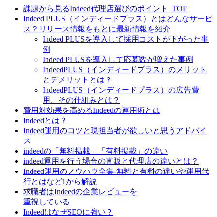
課題から見るIndeed代理店選びのポイント_TOP
Indeed PLUS（インディードプラス）とはどんなサービ
ス？リリース情報をもとに最新情報を紹介
Indeed PLUSを導入して採用コストが下がった事
例
Indeed PLUSを導入して応募数が増えた事例
IndeedPLUS（インディードプラス）のメリット
とデメリットとは？
IndeedPLUS（インディードプラス）の広告費
用、その仕組みとは？
費用対効果を高めるIndeedの運用術とは
Indeedとは？
Indeed運用のコツと現担当者が欲しいと思うアドバイ
ス
indeedの「無料掲載」「有料掲載」の違い
indeed運用を行う場合の直販と代理店の違いとは？
Indeed運用のノウハウ全集-無料と有料の違いや運用代
行とはなど1から解説
求職者はIndeedの企業レビューを
重視している
IndeedはなぜSEOに強い？