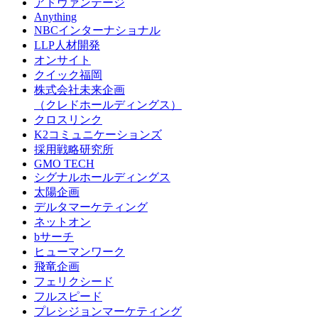
アドヴァンテージ
Anything
NBCインターナショナル
LLP人材開発
オンサイト
クイック福岡
株式会社未来企画
（クレドホールディングス）
クロスリンク
K2コミュニケーションズ
採用戦略研究所
GMO TECH
シグナルホールディングス
太陽企画
デルタマーケティング
ネットオン
bサーチ
ヒューマンワーク
飛竜企画
フェリクシード
フルスピード
プレシジョンマーケティング