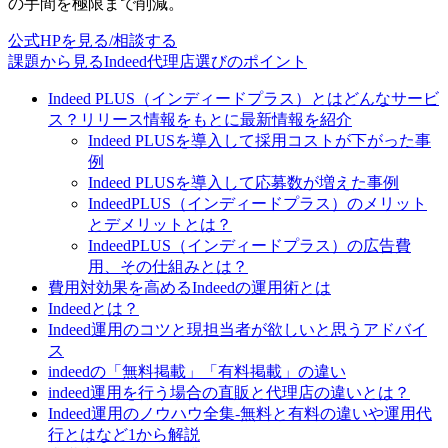
の手間を極限まで削減。
公式HPを見る/相談する
課題から見るIndeed代理店選びのポイント
Indeed PLUS（インディードプラス）とはどんなサービ
ス？リリース情報をもとに最新情報を紹介
Indeed PLUSを導入して採用コストが下がった事
例
Indeed PLUSを導入して応募数が増えた事例
IndeedPLUS（インディードプラス）のメリット
とデメリットとは？
IndeedPLUS（インディードプラス）の広告費
用、その仕組みとは？
費用対効果を高めるIndeedの運用術とは
Indeedとは？
Indeed運用のコツと現担当者が欲しいと思うアドバイ
ス
indeedの「無料掲載」「有料掲載」の違い
indeed運用を行う場合の直販と代理店の違いとは？
Indeed運用のノウハウ全集-無料と有料の違いや運用代
行とはなど1から解説