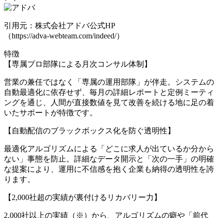
引用元：株式会社アドバ公式HP
（https://adva-webteam.com/indeed/）
特徴
【専属プロ部隊による月次コンサル体制】
営業の兼任ではなく「専属の運用部隊」が伴走。システムの
自動最適化に依存せず、毎月の詳細レポートと定例ミーティ
ングを通じ、人間が直接数値を見て改善を続ける地に足の着
いたサポートが特徴です。
【自動配信のブラックボックス化を防ぐ透明性】
最適化アルゴリズムによる「どこに求人が出ているか分から
ない」事態を防止。詳細なデータ開示と「次の一手」の明確
な提案により、運用に不信感を抱く企業も納得の透明性を誇
ります。
【2,000社超の実績が裏付けるリカバリー力】
2,000社以上の実績（※）から、アルゴリズムの癖や「前代