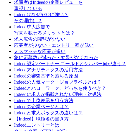
求職者はIndeedの企業レビューを
重視している
IndeedはなぜSEOに強い？
その理由は？
Indeed求人広告で
写真を載せるメリットとは？
求人広告の閲覧が少ない
応募者が少ない・エントリー率が低い
ミスマッチな応募が多い
急に応募数が減った・効果がなくなった
Indeed認定パートナー ゴールドとシルバー何が違う？
Indeedアナリティクスの活用方法
Indeedの審査基準と落ちる原因
Indeedの人気マーク・ジョブラベルとは？
Indeedとハローワーク、どっちを使うべき？
Indeedに求人が掲載されない理由・対処法
Indeedで上位表示を狙う方法
Indeedの企業ページとは？
Indeedと求人ボックスの違いは？
【Indeed】職種名の書き方
Indeedエントリーとは