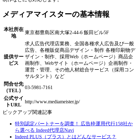
メディアマイスターの基本情報
本社所在
東京都豊島区南大塚2-44-6 飯田ビル5F
地
求人広告代理店業務、全国各種求人広告及び一般
広告、各種販促商品デザイン・制作 各種印刷物デ
提供サー
ザイン・制作、採用Web（ホームページ）商品企
ビス
画制作、Webサイト（ホームページ）企画制作・
運営・管理、その他人材総合サービス（採用コン
サルタント）など
問合せ先
03-5981-7161
（TEL）
公式サイ
http://www.mediameister.jp/
トURL
ピックアップ関連記事
特別認定パートナーを調査！ 広告枠運用代行158社か
ら選べる Indeed代理店Navi
Indeed PLUS（プラス）とはどんなサービス？