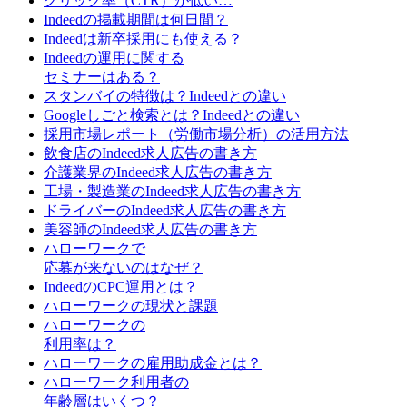
クリック率（CTR）が低い…
Indeedの掲載期間は何日間？
Indeedは新卒採用にも使える？
Indeedの運用に関する
セミナーはある？
スタンバイの特徴は？Indeedとの違い
Googleしごと検索とは？Indeedとの違い
採用市場レポート（労働市場分析）の活用方法
飲食店のIndeed求人広告の書き方
介護業界のIndeed求人広告の書き方
工場・製造業のIndeed求人広告の書き方
ドライバーのIndeed求人広告の書き方
美容師のIndeed求人広告の書き方
ハローワークで
応募が来ないのはなぜ？
IndeedのCPC運用とは？
ハローワークの現状と課題
ハローワークの
利用率は？
ハローワークの雇用助成金とは？
ハローワーク利用者の
年齢層はいくつ？