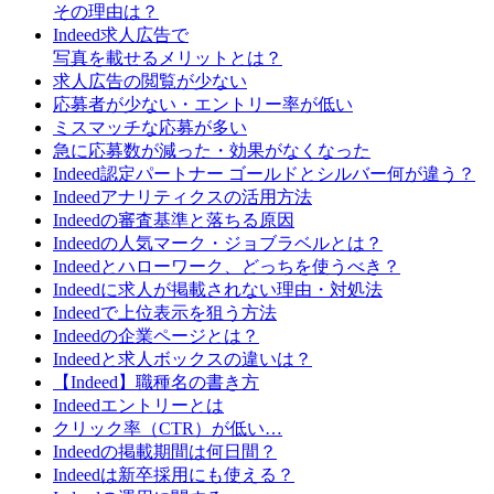
その理由は？
Indeed求人広告で
写真を載せるメリットとは？
求人広告の閲覧が少ない
応募者が少ない・エントリー率が低い
ミスマッチな応募が多い
急に応募数が減った・効果がなくなった
Indeed認定パートナー ゴールドとシルバー何が違う？
Indeedアナリティクスの活用方法
Indeedの審査基準と落ちる原因
Indeedの人気マーク・ジョブラベルとは？
Indeedとハローワーク、どっちを使うべき？
Indeedに求人が掲載されない理由・対処法
Indeedで上位表示を狙う方法
Indeedの企業ページとは？
Indeedと求人ボックスの違いは？
【Indeed】職種名の書き方
Indeedエントリーとは
クリック率（CTR）が低い…
Indeedの掲載期間は何日間？
Indeedは新卒採用にも使える？