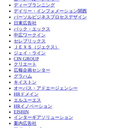
ディープランニング
デイリー・インフォメーション関西
パーソルビジネスプロセスデザイン
日東広告社
パック・エックス
中広ワークイン
セレブリックス
ＪＥＸＳ（ジェクス）
ジェイ・ライン
CIN GROUP
クリエート
広報企画センター
グラハム
キイストン
オーパス・アドエージェンシー
HRドメイン
エルユーエス
HRイノベーション
EISHIN
インターギアソリューション
案内広告社