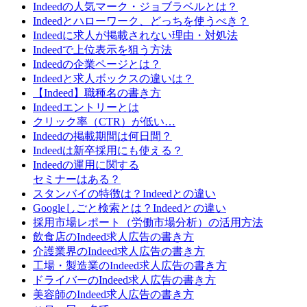
Indeedの人気マーク・ジョブラベルとは？
Indeedとハローワーク、どっちを使うべき？
Indeedに求人が掲載されない理由・対処法
Indeedで上位表示を狙う方法
Indeedの企業ページとは？
Indeedと求人ボックスの違いは？
【Indeed】職種名の書き方
Indeedエントリーとは
クリック率（CTR）が低い…
Indeedの掲載期間は何日間？
Indeedは新卒採用にも使える？
Indeedの運用に関する
セミナーはある？
スタンバイの特徴は？Indeedとの違い
Googleしごと検索とは？Indeedとの違い
採用市場レポート（労働市場分析）の活用方法
飲食店のIndeed求人広告の書き方
介護業界のIndeed求人広告の書き方
工場・製造業のIndeed求人広告の書き方
ドライバーのIndeed求人広告の書き方
美容師のIndeed求人広告の書き方