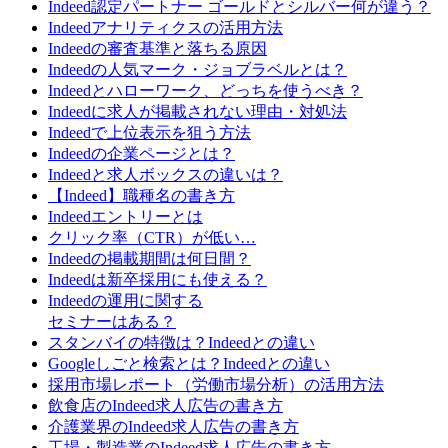
Indeed認定パートナー ゴールドとシルバー何が違う？
Indeedアナリティクスの活用方法
Indeedの審査基準と落ちる原因
Indeedの人気マーク・ジョブラベルとは？
Indeedとハローワーク、どっちを使うべき？
Indeedに求人が掲載されない理由・対処法
Indeedで上位表示を狙う方法
Indeedの企業ページとは？
Indeedと求人ボックスの違いは？
【Indeed】職種名の書き方
Indeedエントリーとは
クリック率（CTR）が低い…
Indeedの掲載期間は何日間？
Indeedは新卒採用にも使える？
Indeedの運用に関する
セミナーはある？
スタンバイの特徴は？Indeedとの違い
Googleしごと検索とは？Indeedとの違い
採用市場レポート（労働市場分析）の活用方法
飲食店のIndeed求人広告の書き方
介護業界のIndeed求人広告の書き方
工場・製造業のIndeed求人広告の書き方