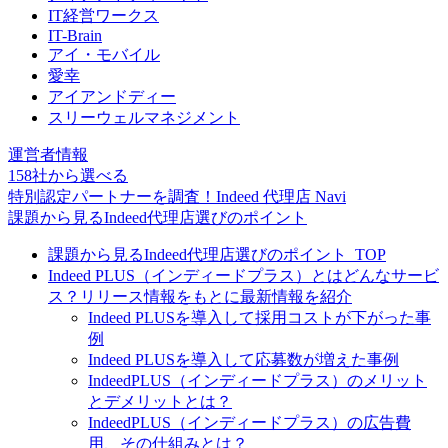
IT経営ワークス
IT-Brain
アイ・モバイル
愛幸
アイアンドディー
スリーウェルマネジメント
運営者情報
158社
から選べる
特別認定パートナーを調査！
Indeed 代理店 Navi
課題から見るIndeed代理店選びのポイント
課題から見るIndeed代理店選びのポイント_TOP
Indeed PLUS（インディードプラス）とはどんなサービ
ス？リリース情報をもとに最新情報を紹介
Indeed PLUSを導入して採用コストが下がった事
例
Indeed PLUSを導入して応募数が増えた事例
IndeedPLUS（インディードプラス）のメリット
とデメリットとは？
IndeedPLUS（インディードプラス）の広告費
用、その仕組みとは？