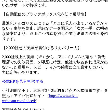
いたサポートが特徴です。
【自動配信のブラックボックス化を防ぐ透明性】
最適化アルゴリズムによる「どこに求人が出ているか分から
ない」事態を防止。詳細なデータ開示と「次の一手」の明確
な提案により、運用に不信感を抱く企業も納得の透明性を誇
ります。
【2,000社超の実績が裏付けるリカバリー力】
2,000社以上の実績（※）から、アルゴリズムの癖や「前代
理店での失敗要因」を即座に特定。他社で放置され成果が出
なかった運用を、スピーディかつ確実に立て直すリカバリー
力に定評があります。
公式HPを見る/相談する
※計測期間不明。2026年3月2日調査時点の公式情報です。参
照元：アドバ公式サイト（
https://www.adva-
webteam.com/indeed/
）
運用は自社でやりたい！