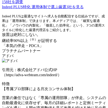
158
社を調査
Indeed PLUS特化
運用体制で選ぶ厳選
3
社を見る
Indeed PLUSは最適なサイトへ求人を自動配信する仕組みですが、成
果は「運用体制」で決まります。本メディアでは、「確実な最適
化」「ノウハウの内製化」「徹底した効率化」という、3つの運用ス
タイルに特化した厳選代理店をご紹介します。
放置は絶対にしない。
（※）
継続率90%以上
が証明する
「本気の伴走・PDCA」
プラチナムパートナー
アドバ
引用元：株式会社アドバ公式HP
（https://adva-webteam.com/indeed/）
特徴
【専属プロ部隊による月次コンサル体制】
営業の兼任ではなく「専属の運用部隊」が伴走。システムの
自動最適化に依存せず、毎月の詳細レポートと定例ミーティ
ングを通じ、人間が直接数値を見て改善を続ける地に足の着