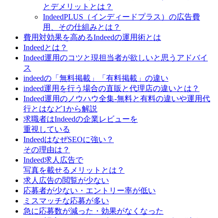
とデメリットとは？
IndeedPLUS（インディードプラス）の広告費
用、その仕組みとは？
費用対効果を高めるIndeedの運用術とは
Indeedとは？
Indeed運用のコツと現担当者が欲しいと思うアドバイ
ス
indeedの「無料掲載」「有料掲載」の違い
indeed運用を行う場合の直販と代理店の違いとは？
Indeed運用のノウハウ全集-無料と有料の違いや運用代
行とはなど1から解説
求職者はIndeedの企業レビューを
重視している
IndeedはなぜSEOに強い？
その理由は？
Indeed求人広告で
写真を載せるメリットとは？
求人広告の閲覧が少ない
応募者が少ない・エントリー率が低い
ミスマッチな応募が多い
急に応募数が減った・効果がなくなった