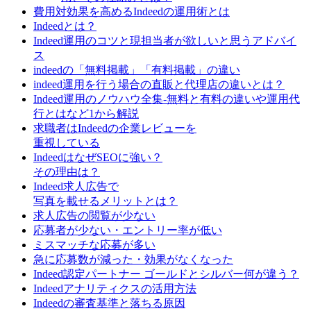
費用対効果を高めるIndeedの運用術とは
Indeedとは？
Indeed運用のコツと現担当者が欲しいと思うアドバイ
ス
indeedの「無料掲載」「有料掲載」の違い
indeed運用を行う場合の直販と代理店の違いとは？
Indeed運用のノウハウ全集-無料と有料の違いや運用代
行とはなど1から解説
求職者はIndeedの企業レビューを
重視している
IndeedはなぜSEOに強い？
その理由は？
Indeed求人広告で
写真を載せるメリットとは？
求人広告の閲覧が少ない
応募者が少ない・エントリー率が低い
ミスマッチな応募が多い
急に応募数が減った・効果がなくなった
Indeed認定パートナー ゴールドとシルバー何が違う？
Indeedアナリティクスの活用方法
Indeedの審査基準と落ちる原因