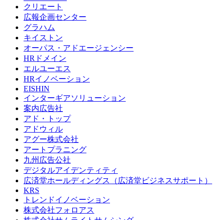
クリエート
広報企画センター
グラハム
キイストン
オーパス・アドエージェンシー
HRドメイン
エルユーエス
HRイノベーション
EISHIN
インターギアソリューション
案内広告社
アド・トップ
アドウィル
アグー株式会社
アートプラニング
九州広告公社
デジタルアイデンティティ
広済堂ホールディングス（広済堂ビジネスサポート）
KRS
トレンドイノベーション
株式会社フォロアス