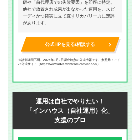
癖や「前代理店での失敗要因」を即座に特定。
他社で放置され成果が出なかった運用を、スピ
ーディかつ確実に立て直すリカバリー力に定評
があります。
公式HPを見る/相談する
※計測期間不明。2026年3月2日調査時点の公式情報です。参照元：アド
バ公式サイト（
https://www.adva-webteam.com/indeed/
）
運用は自社でやりたい！
「インハウス（自社運用）化」
支援のプロ