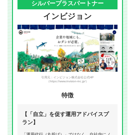
シルバープラスパートナー
インビジョン
引用元：インビジョン株式会社公式HP
（https://www.invision-inc.jp/）
特徴
【「自立」を促す運用アドバイスプ
ラン】
「運用代行（丸投げ）」ではなく、自社内にノ