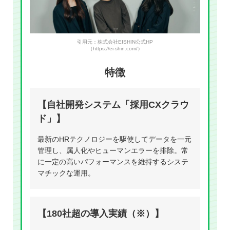
引用元：株式会社EISHIN公式HP
（https://ei-shin.com/）
特徴
【自社開発システム「採用CXクラウ
ド」】
最新のHRテクノロジーを駆使してデータを一元
管理し、属人化やヒューマンエラーを排除。常
に一定の高いパフォーマンスを維持するシステ
マチックな運用。
【180社超の導入実績（※）】