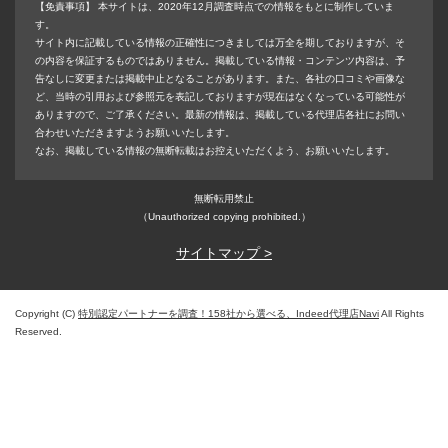
【免責事項】
本サイトは、2020年12月調査時点での情報をもとに制作していま
す。
サイト内に記載している情報の正確性につきましては万全を期しておりますが、そ
の内容を保証するものではありません。掲載している情報・コンテンツ内容は、予
告なしに変更または掲載中止となることがあります。また、各社の口コミや画像な
ど、当時の引用および参照元を表記しておりますが現在はなくなっている可能性が
ありますので、ご了承ください。最新の情報は、掲載している代理店各社にお問い
合わせいただきますようお願いいたします。
なお、掲載している情報の無断転載はお控えいただくよう、お願いいたします。
無断転用禁止
（Unauthorized copying prohibited.）
サイトマップ >
Copyright (C)
特別認定パートナーを調査！158社から選べる、Indeed代理店Navi
All Rights
Reserved.