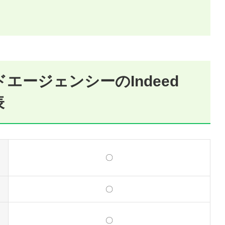
エージェンシーのIndeed
表
〇
〇
〇