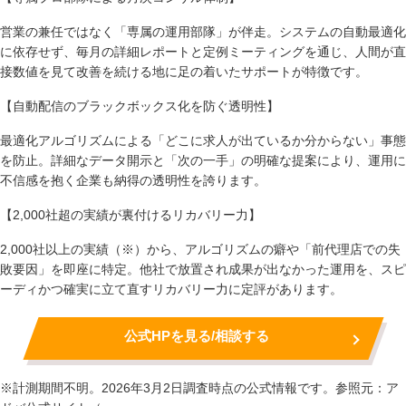
営業の兼任ではなく「専属の運用部隊」が伴走。システムの自動最適化
に依存せず、毎月の詳細レポートと定例ミーティングを通じ、人間が直
接数値を見て改善を続ける地に足の着いたサポートが特徴です。
【自動配信のブラックボックス化を防ぐ透明性】
最適化アルゴリズムによる「どこに求人が出ているか分からない」事態
を防止。詳細なデータ開示と「次の一手」の明確な提案により、運用に
不信感を抱く企業も納得の透明性を誇ります。
【2,000社超の実績が裏付けるリカバリー力】
2,000社以上の実績（※）から、アルゴリズムの癖や「前代理店での失
敗要因」を即座に特定。他社で放置され成果が出なかった運用を、スピ
ーディかつ確実に立て直すリカバリー力に定評があります。
公式HPを見る/相談する
※計測期間不明。2026年3月2日調査時点の公式情報です。参照元：ア