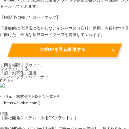
「Indeed PLUSの効果的な運用ノウハウや原稿の書き方」を直接インス
トールしてくれます。
【内製化に向けたロードマップ】
「最終的に代理店に依存しないインハウス（自社）運用」を目指す企業
に向けた、最適な育成ロードマップを提供してくれます。
公式HPを見る/相談する
手間を極限までカット。
システムによる
「超・効率化」運用
シルバープラスパートナー
EISHIN
引用元：株式会社EISHIN公式HP
（https://ei-shin.com/）
特徴
【自社開発システム「採用CXクラウド」】
最新のHRテクノロジーを駆使してデータを一元管理し、属人化やヒュ