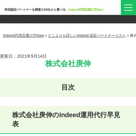
特別認定パートナーを調査!158社から選べる、
Indeed代理店選び方Navi
158社
から選べる
特別認定パートナーを調査！
Indeed 代理店 Navi
Indeed代理店選び方Navi
»
どこよりも詳しいIndeed 認定パートナーリスト
»
株
更新日：2021年9月14日
株式会社庚伸
株式会社庚伸のIndeed運用代行早見
表