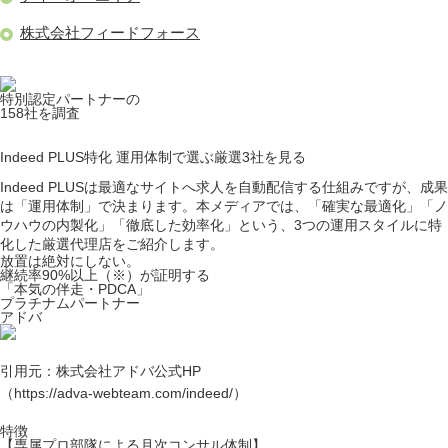
株式会社フィードフォース
特別認定パートナーの
158
社を調査
Indeed PLUS特化
運用体制で選ぶ厳選
3
社を見る
Indeed PLUSは最適なサイトへ求人を自動配信する仕組みですが、成果
は「運用体制」で決まります。本メディアでは、「確実な最適化」「ノ
ウハウの内製化」「徹底した効率化」という、3つの運用スタイルに特
化した厳選代理店をご紹介します。
放置は絶対にしない。
継続率90%以上
（※）
が証明する
「本気の伴走・PDCA」
プラチナムパートナー
アドバ
引用元：株式会社アドバ公式HP
（https://adva-webteam.com/indeed/）
特徴
【専属プロ部隊による月次コンサル体制】