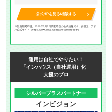
公式HPを見る/相談する
※計測期間不明。2026年3月2日調査時点の公式情報です。参照元：アド
バ公式サイト（
https://www.adva-webteam.com/indeed/
）
運用は自社でやりたい！
「インハウス（自社運用）化」
支援のプロ
シルバープラスパートナー
インビジョン