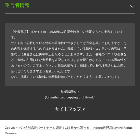
運営者情報
【免責事項】
本サイトは、2020年12月調査時点での情報をもとに制作していま
す。
サイト内に記載している情報の正確性につきましては万全を期しておりますが、そ
の内容を保証するものではありません。掲載している情報・コンテンツ内容は、予
告なしに変更または掲載中止となることがあります。また、各社の口コミや画像な
ど、当時の引用および参照元を表記しておりますが現在はなくなっている可能性が
ありますので、ご了承ください。最新の情報は、掲載している代理店各社にお問い
合わせいただきますようお願いいたします。
なお、掲載している情報の無断転載はお控えいただくよう、お願いいたします。
無断転用禁止
（Unauthorized copying prohibited.）
サイトマップ >
Copyright (C)
特別認定パートナーを調査！158社から選べる、Indeed代理店Navi
All Rights
Reserved.