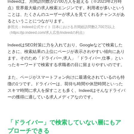
Indeedは、月間訪問数が2700万人を超える（※2023年2月時
点）世界最大級の求人検索エンジンです。利用者が多いという
ことは、たくさんのユーザーが求人を見てくれるチャンスがあ
るということにつながります。
参照元：Indeed公式サイト 日本における月間総訪問数2,700万以上
（https://jp.indeed.com/求人広告/indeedの利点）
IndeedはSEO対策に力を入れており、Googleなどで検索した
ときに、検索結果の上位にページが表示されやすい傾向にあり
ます。そのため「ドライバー,求人」「ドライバー,仕事」とい
ったキーワードで検索する求職者の目に留まりやすいのです。
また、ページがスマートフォン向けに最適化されているのも特
徴の1つです。ドライバーは、荷待ち時間や休憩時間といった
スキマ時間に求人を探すことも多く、Indeedはそんなドライバ
ーの獲得に適している求人メディアなのです。
「ドライバー」で検索していない層にもア
プローチできる