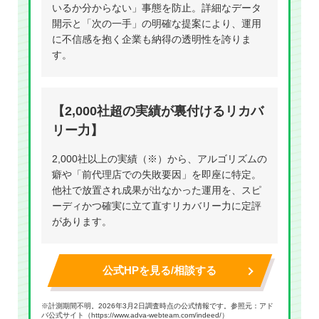
いるか分からない」事態を防止。詳細なデータ
開示と「次の一手」の明確な提案により、運用
に不信感を抱く企業も納得の透明性を誇りま
す。
【2,000社超の実績が裏付けるリカバ
リー力】
2,000社以上の実績（※）から、アルゴリズムの
癖や「前代理店での失敗要因」を即座に特定。
他社で放置され成果が出なかった運用を、スピ
ーディかつ確実に立て直すリカバリー力に定評
があります。
公式HPを見る/相談する
※計測期間不明。2026年3月2日調査時点の公式情報です。参照元：アド
バ公式サイト（
https://www.adva-webteam.com/indeed/
）