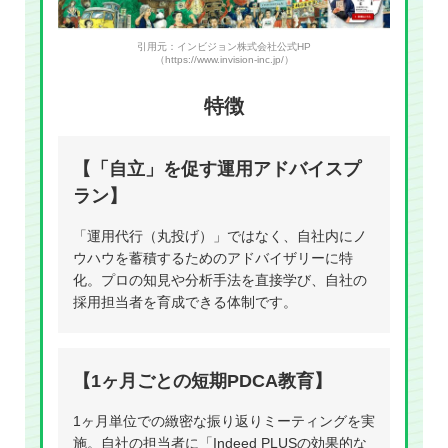
引用元：インビジョン株式会社公式HP
（https://www.invision-inc.jp/）
特徴
【「自立」を促す運用アドバイスプ
ラン】
「運用代行（丸投げ）」ではなく、自社内にノ
ウハウを蓄積するためのアドバイザリーに特
化。プロの知見や分析手法を直接学び、自社の
採用担当者を育成できる体制です。
【1ヶ月ごとの短期PDCA教育】
1ヶ月単位での緻密な振り返りミーティングを実
施。自社の担当者に「Indeed PLUSの効果的な