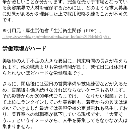
争が激しいことが分かります。完全な売り手市場となってい
る美容業界で人材を確保するためには、どのような求人募集
に効果があるかを理解した上で採用戦略を練ることが不可欠
です。
※引用元：厚生労働省「生活衛生関係（PDF）」
（https://www.mhlw.go.jp/toukei/saikin/hw/eisei_houkoku/21/dl/kekka3.pdf）
労働環境がハード
美容師の人手不足の大きな要因に、拘束時間の長さが考えら
れます。他の職業よりも労働時間が長く、繁忙日には休憩す
らとれないほどハードな労働環境です。
さらに、閉店後には翌日の営業準備や技術練習などが入るた
め、営業後も働き続けなければならないケースもあります。
その影響からか2000年代ごろまでは、「なりたい職業」とし
て上位にランクインしていた美容師も、若者からの興味は遠
のいていきました最近では美容学校の定員割れも発生してお
り、美容室への就職率が低下している現状です。「大変そ
う…」というイメージから、人手を募集してもなかなか人は
集まりません。