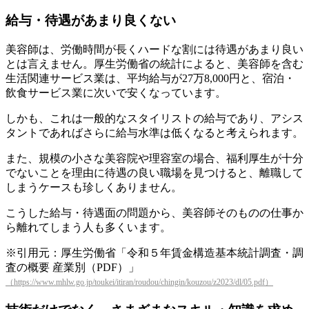
給与・待遇があまり良くない
美容師は、労働時間が長くハードな割には待遇があまり良い
とは言えません。厚生労働省の統計によると、美容師を含む
生活関連サービス業は、平均給与が27万8,000円と、宿泊・
飲食サービス業に次いで安くなっています。
しかも、これは一般的なスタイリストの給与であり、アシス
タントであればさらに給与水準は低くなると考えられます。
また、規模の小さな美容院や理容室の場合、福利厚生が十分
でないことを理由に待遇の良い職場を見つけると、離職して
しまうケースも珍しくありません。
こうした給与・待遇面の問題から、美容師そのものの仕事か
ら離れてしまう人も多くいます。
※引用元：厚生労働省「令和５年賃金構造基本統計調査・調
査の概要 産業別（PDF）」
（https://www.mhlw.go.jp/toukei/itiran/roudou/chingin/kouzou/z2023/dl/05.pdf）