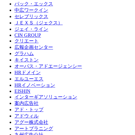
パック・エックス
中広ワークイン
セレブリックス
ＪＥＸＳ（ジェクス）
ジェイ・ライン
CIN GROUP
クリエート
広報企画センター
グラハム
キイストン
オーパス・アドエージェンシー
HRドメイン
エルユーエス
HRイノベーション
EISHIN
インターギアソリューション
案内広告社
アド・トップ
アドウィル
アグー株式会社
アートプラニング
九州広告公社