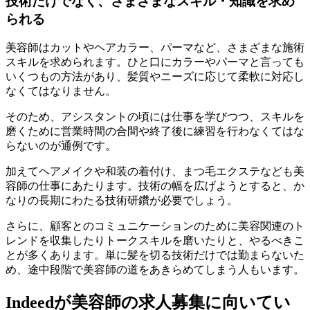
技術だけでなく、さまざまなスキル・知識を求め
られる
美容師はカットやヘアカラー、パーマなど、さまざまな施術
スキルを求められます。ひと口にカラーやパーマと言っても
いくつもの方法があり、髪質やニーズに応じて柔軟に対応し
なくてはなりません。
そのため、アシスタントの頃には仕事を学びつつ、スキルを
磨くために営業時間の合間や終了後に練習を行わなくてはな
らないのが通例です。
加えてヘアメイクや和装の着付け、まつ毛エクステなども美
容師の仕事にあたります。技術の幅を広げようとすると、か
なりの長期にわたる技術研鑽が必要でしょう。
さらに、顧客とのコミュニケーションのために美容関連のト
レンドを収集したりトークスキルを磨いたりと、やるべきこ
とが多くあります。単に髪を切る技術だけでは勤まらないた
め、途中段階で美容師の道をあきらめてしまう人もいます。
Indeedが美容師の求人募集に向いてい