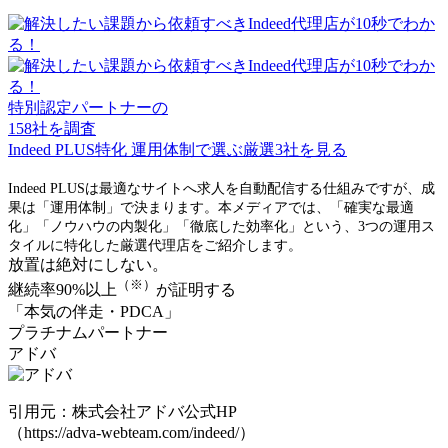
特別認定パートナーの
158
社を調査
Indeed PLUS特化
運用体制で選ぶ厳選
3
社を見る
Indeed PLUSは最適なサイトへ求人を自動配信する仕組みですが、成
果は「運用体制」で決まります。本メディアでは、「確実な最適
化」「ノウハウの内製化」「徹底した効率化」という、3つの運用ス
タイルに特化した厳選代理店をご紹介します。
放置は絶対にしない。
（※）
継続率90%以上
が証明する
「本気の伴走・PDCA」
プラチナムパートナー
アドバ
引用元：株式会社アドバ公式HP
（https://adva-webteam.com/indeed/）