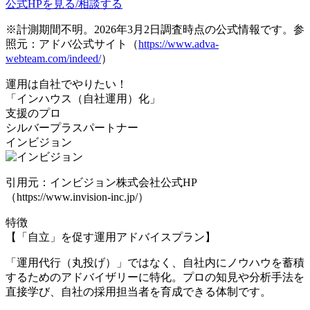
公式HPを見る/相談する
※計測期間不明。2026年3月2日調査時点の公式情報です。参
照元：アドバ公式サイト（
https://www.adva-
webteam.com/indeed/
）
運用は自社でやりたい！
「インハウス（自社運用）化」
支援のプロ
シルバープラスパートナー
インビジョン
引用元：インビジョン株式会社公式HP
（https://www.invision-inc.jp/）
特徴
【「自立」を促す運用アドバイスプラン】
「運用代行（丸投げ）」ではなく、自社内にノウハウを蓄積
するためのアドバイザリーに特化。プロの知見や分析手法を
直接学び、自社の採用担当者を育成できる体制です。