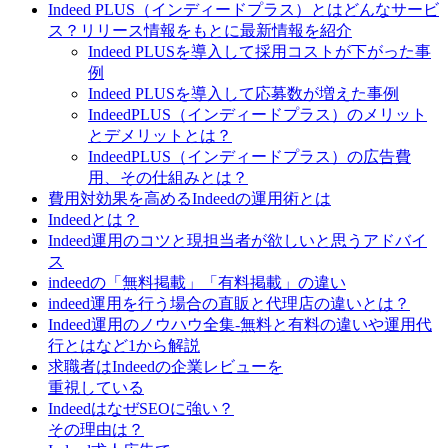
Indeed PLUS（インディードプラス）とはどんなサービ
ス？リリース情報をもとに最新情報を紹介
Indeed PLUSを導入して採用コストが下がった事
例
Indeed PLUSを導入して応募数が増えた事例
IndeedPLUS（インディードプラス）のメリット
とデメリットとは？
IndeedPLUS（インディードプラス）の広告費
用、その仕組みとは？
費用対効果を高めるIndeedの運用術とは
Indeedとは？
Indeed運用のコツと現担当者が欲しいと思うアドバイ
ス
indeedの「無料掲載」「有料掲載」の違い
indeed運用を行う場合の直販と代理店の違いとは？
Indeed運用のノウハウ全集-無料と有料の違いや運用代
行とはなど1から解説
求職者はIndeedの企業レビューを
重視している
IndeedはなぜSEOに強い？
その理由は？