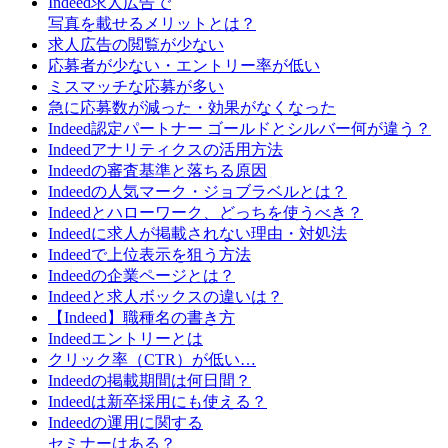
Indeed求人広告で
写真を載せるメリットとは？
求人広告の閲覧が少ない
応募者が少ない・エントリー率が低い
ミスマッチな応募が多い
急に応募数が減った・効果がなくなった
Indeed認定パートナー ゴールドとシルバー何が違う？
Indeedアナリティクスの活用方法
Indeedの審査基準と落ちる原因
Indeedの人気マーク・ジョブラベルとは？
Indeedとハローワーク、どっちを使うべき？
Indeedに求人が掲載されない理由・対処法
Indeedで上位表示を狙う方法
Indeedの企業ページとは？
Indeedと求人ボックスの違いは？
【Indeed】職種名の書き方
Indeedエントリーとは
クリック率（CTR）が低い…
Indeedの掲載期間は何日間？
Indeedは新卒採用にも使える？
Indeedの運用に関する
セミナーはある？