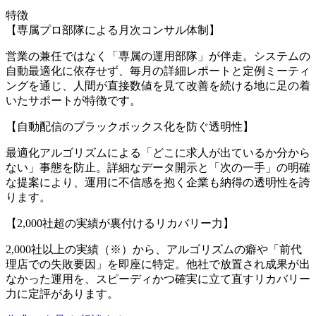
特徴
【専属プロ部隊による月次コンサル体制】
営業の兼任ではなく「専属の運用部隊」が伴走。システムの
自動最適化に依存せず、毎月の詳細レポートと定例ミーティ
ングを通じ、人間が直接数値を見て改善を続ける地に足の着
いたサポートが特徴です。
【自動配信のブラックボックス化を防ぐ透明性】
最適化アルゴリズムによる「どこに求人が出ているか分から
ない」事態を防止。詳細なデータ開示と「次の一手」の明確
な提案により、運用に不信感を抱く企業も納得の透明性を誇
ります。
【2,000社超の実績が裏付けるリカバリー力】
2,000社以上の実績（※）から、アルゴリズムの癖や「前代
理店での失敗要因」を即座に特定。他社で放置され成果が出
なかった運用を、スピーディかつ確実に立て直すリカバリー
力に定評があります。