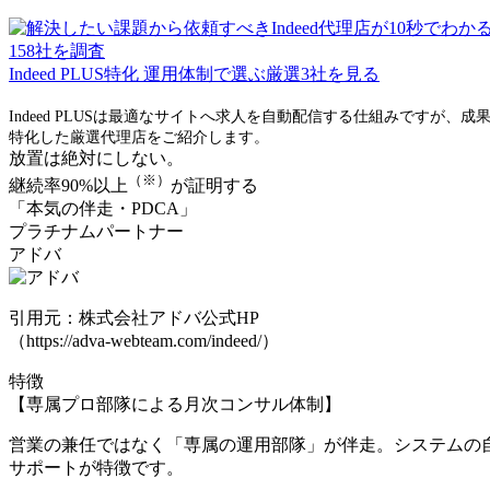
158
社を調査
Indeed PLUS特化
運用体制で選ぶ厳選
3
社を見る
Indeed PLUSは最適なサイトへ求人を自動配信する仕組みです
特化した厳選代理店をご紹介します。
放置は絶対にしない。
（※）
継続率90%以上
が証明する
「本気の伴走・PDCA」
プラチナムパートナー
アドバ
引用元：株式会社アドバ公式HP
（https://adva-webteam.com/indeed/）
特徴
【専属プロ部隊による月次コンサル体制】
営業の兼任ではなく「専属の運用部隊」が伴走。システムの
サポートが特徴です。