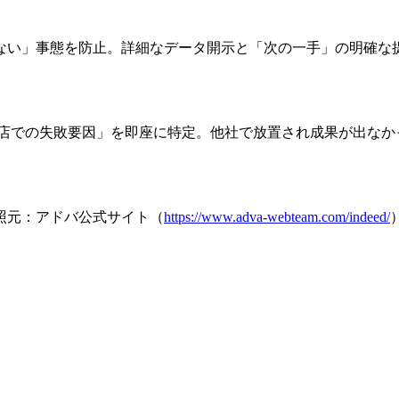
ない」事態を防止。詳細なデータ開示と「次の一手」の明確な
代理店での失敗要因」を即座に特定。他社で放置され成果が出な
参照元：アドバ公式サイト（
https://www.adva-webteam.com/indeed/