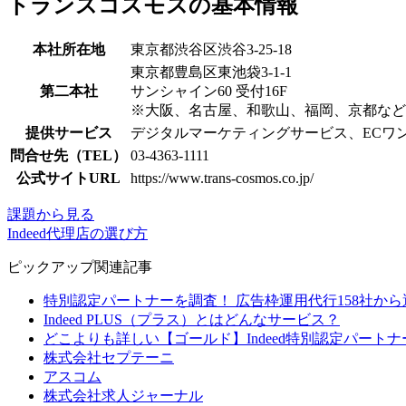
トランスコスモスの基本情報
本社所在地
東京都渋谷区渋谷3-25-18
東京都豊島区東池袋3-1-1
第二本社
サンシャイン60 受付16F
※大阪、名古屋、和歌山、福岡、京都など
提供サービス
デジタルマーケティングサービス、ECワ
問合せ先（TEL）
03-4363-1111
公式サイトURL
https://www.trans-cosmos.co.jp/
課題から見る
Indeed代理店の選び方
ピックアップ関連記事
特別認定パートナーを調査！ 広告枠運用代行158社から選べる
Indeed PLUS（プラス）とはどんなサービス？
どこよりも詳しい【ゴールド】Indeed特別認定パート
株式会社セプテーニ
アスコム
株式会社求人ジャーナル