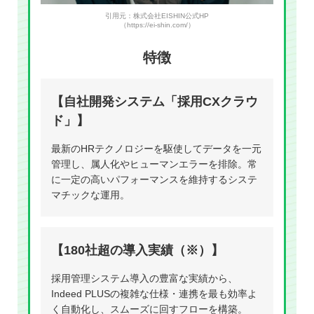
引用元：株式会社EISHIN公式HP
（https://ei-shin.com/）
特徴
【自社開発システム「採用CXクラウ
ド」】
最新のHRテクノロジーを駆使してデータを一元
管理し、属人化やヒューマンエラーを排除。常
に一定の高いパフォーマンスを維持するシステ
マチックな運用。
【180社超の導入実績（※）】
採用管理システム導入の豊富な実績から、
Indeed PLUSの複雑な仕様・連携を最も効率よ
く自動化し、スムーズに回すフローを構築。