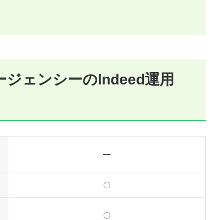
ジェンシーのIndeed運用
―
〇
〇