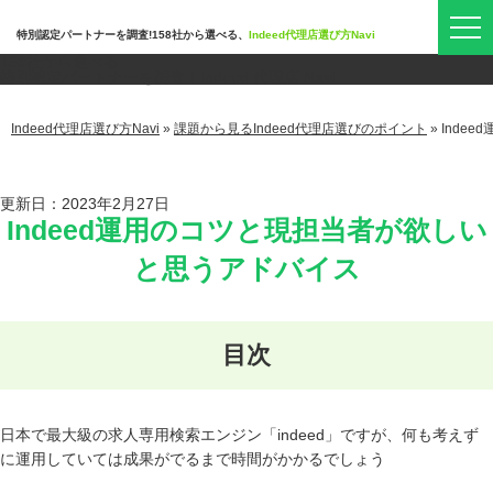
特別認定パートナーを調査!158社から選べる、
Indeed代理店選び方Navi
158社
から選べる
特別認定パートナーを調査！
Indeed 代理店 Navi
Indeed代理店選び方Navi
»
課題から見るIndeed代理店選びのポイント
»
Inde
更新日：2023年2月27日
Indeed運用のコツと現担当者が欲しい
と思うアドバイス
日本で最大級の求人専用検索エンジン「indeed」ですが、何も考えず
に運用していては成果がでるまで時間がかかるでしょう