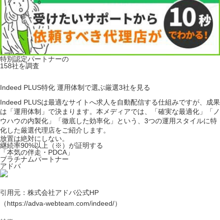
特別認定パートナーの
158
社を調査
Indeed PLUS特化
運用体制で選ぶ厳選
3
社を見る
Indeed PLUSは最適なサイトへ求人を自動配信する仕組みですが、成果
は「運用体制」で決まります。本メディアでは、「確実な最適化」「ノ
ウハウの内製化」「徹底した効率化」という、3つの運用スタイルに特
化した厳選代理店をご紹介します。
放置は絶対にしない。
継続率90%以上
（※）
が証明する
「本気の伴走・PDCA」
プラチナムパートナー
アドバ
引用元：株式会社アドバ公式HP
（https://adva-webteam.com/indeed/）