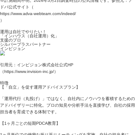
※計測期間不明。2026年3月2日調査時点の公式情報です。参照元：ア
ドバ公式サイト（
https://www.adva-webteam.com/indeed/
）
運用は自社でやりたい！
「インハウス（自社運用）化」
支援のプロ
シルバープラスパートナー
インビジョン
引用元：インビジョン株式会社公式HP
（https://www.invision-inc.jp/）
特徴
【「自立」を促す運用アドバイスプラン】
「運用代行（丸投げ）」ではなく、自社内にノウハウを蓄積するための
アドバイザリーに特化。プロの知見や分析手法を直接学び、自社の採用
担当者を育成できる体制です。
【1ヶ月ごとの短期PDCA教育】
1ヶ月単位での緻密な振り返りミーティングを実施。自社の担当者に