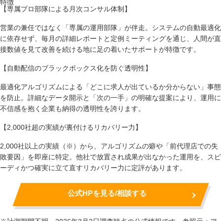
特徴
【専属プロ部隊による月次コンサル体制】
営業の兼任ではなく「専属の運用部隊」が伴走。システムの自動最適化
に依存せず、毎月の詳細レポートと定例ミーティングを通じ、人間が直
接数値を見て改善を続ける地に足の着いたサポートが特徴です。
【自動配信のブラックボックス化を防ぐ透明性】
最適化アルゴリズムによる「どこに求人が出ているか分からない」事態
を防止。詳細なデータ開示と「次の一手」の明確な提案により、運用に
不信感を抱く企業も納得の透明性を誇ります。
【2,000社超の実績が裏付けるリカバリー力】
2,000社以上の実績（※）から、アルゴリズムの癖や「前代理店での失
敗要因」を即座に特定。他社で放置され成果が出なかった運用を、スピ
ーディかつ確実に立て直すリカバリー力に定評があります。
公式HPを見る/相談する